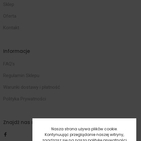
Sklep
Oferta
Kontakt
Informacje
FAQ’s
Regulamin Sklepu
Warunki dostawy i płatność
Polityka Prywatności
Znajdź nas na Facebooku
Nasza strona używa plików cookie.
Kontynuując przeglądanie naszej witryny,
zgadzasz się na naszą
politykę prywatności