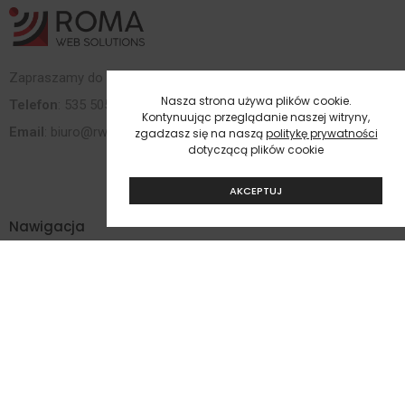
Zapraszamy do kontaktu telefonicznego lub email.
Nasza strona używa plików cookie.
Telefon
: 535 505 373
Kontynuując przeglądanie naszej witryny,
Email
:
biuro@rwebs.pl
zgadzasz się na naszą
politykę prywatności
dotyczącą plików cookie
AKCEPTUJ
Nawigacja
O Firmie
Sklep
Oferta
Kontakt